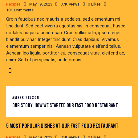
Recipes
May 19, 2023
37K
Views
0
Likes
18K
Comments
Qroin faucibus nec mauris a sodales, sed elementum mi
tincidunt. Sed eget viverra egestas nisi in consequat. Fusce
sodales augue a accumsan. Cras sollicitudin, ipsum eget
blandit pulvinar. Integer tincidunt. Cras dapibus. Vivamus
elementum semper nisi. Aenean vulputate eleifend tellus.
Aenean leo ligula, porttitor eu, consequat vitae, eleifend ac,
enim. Sed ut perspiciatis, unde omnis…
AMBER NELSON
Our story: how we started our fast food restaurant
5 MOST POPULAR DISHES AT OUR FAST FOOD RESTAURANT
Recipes
May 18, 2023
31K
Views
0
Likes