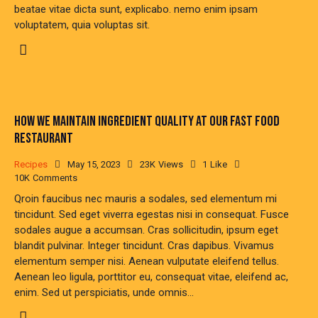
beatae vitae dicta sunt, explicabo. nemo enim ipsam
voluptatem, quia voluptas sit.
HOW WE MAINTAIN INGREDIENT QUALITY AT OUR FAST FOOD
RESTAURANT
Recipes
May 15, 2023
23K
Views
1
Like
10K
Comments
Qroin faucibus nec mauris a sodales, sed elementum mi
tincidunt. Sed eget viverra egestas nisi in consequat. Fusce
sodales augue a accumsan. Cras sollicitudin, ipsum eget
blandit pulvinar. Integer tincidunt. Cras dapibus. Vivamus
elementum semper nisi. Aenean vulputate eleifend tellus.
Aenean leo ligula, porttitor eu, consequat vitae, eleifend ac,
enim. Sed ut perspiciatis, unde omnis…