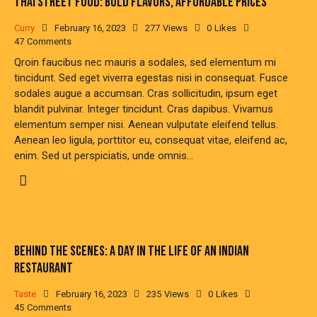
THAI STREET FOOD: BOLD FLAVORS, AFFORDABLE PRICES
Curry
February 16, 2023
277
Views
0
Likes
47
Comments
Qroin faucibus nec mauris a sodales, sed elementum mi
tincidunt. Sed eget viverra egestas nisi in consequat. Fusce
sodales augue a accumsan. Cras sollicitudin, ipsum eget
blandit pulvinar. Integer tincidunt. Cras dapibus. Vivamus
elementum semper nisi. Aenean vulputate eleifend tellus.
Aenean leo ligula, porttitor eu, consequat vitae, eleifend ac,
enim. Sed ut perspiciatis, unde omnis…
BEHIND THE SCENES: A DAY IN THE LIFE OF AN INDIAN
RESTAURANT
Taste
February 16, 2023
235
Views
0
Likes
45
Comments