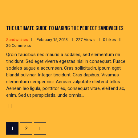
THE ULTIMATE GUIDE TO MAKING THE PERFECT SANDWICHES
Sandwiches
February 15, 2023
227
Views
0
Likes
26
Comments
Qroin faucibus nec mauris a sodales, sed elementum mi
tincidunt. Sed eget viverra egestas nisi in consequat. Fusce
sodales augue a accumsan. Cras sollicitudin, ipsum eget
blandit pulvinar. Integer tincidunt. Cras dapibus. Vivamus
elementum semper nisi. Aenean vulputate eleifend tellus.
Aenean leo ligula, porttitor eu, consequat vitae, eleifend ac,
enim. Sed ut perspiciatis, unde omnis…
POSTS
>
Page
1
Page
2
PAGINATION