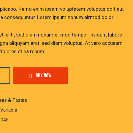
xplicabo. Nemo enim ipsam voluptatem voluptas odit aut
uia consequuntur. Lorem ipsum nonum eirmod dolor.
et, elitr, sed diam nonum eirmod tempor invidunt labore
gna aliquyam.erat, sed diam voluptua. At vero accusam
 dolores et ea rebum.
BUY NOW
zas & Pastas
,
Variable
0045