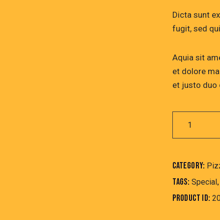
Dicta sunt e
fugit, sed q
Aquia sit am
et dolore ma
et justo duo
Marinara
quantity
Category:
Piz
Tags:
Special
Product ID:
2