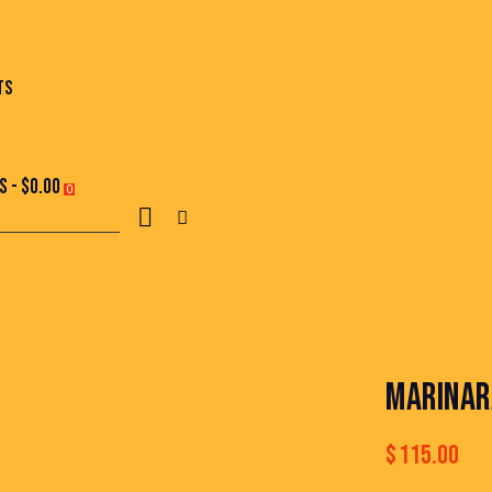
TS
ms
-
$0.00
0
MARINAR
$
115.00