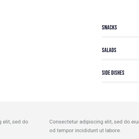
Snacks
80%
Salads
90%
Side Dishes
88%
 elit, sed do
Consectetur adipiscing elit, sed do ei
od tempor incididunt ut labore.