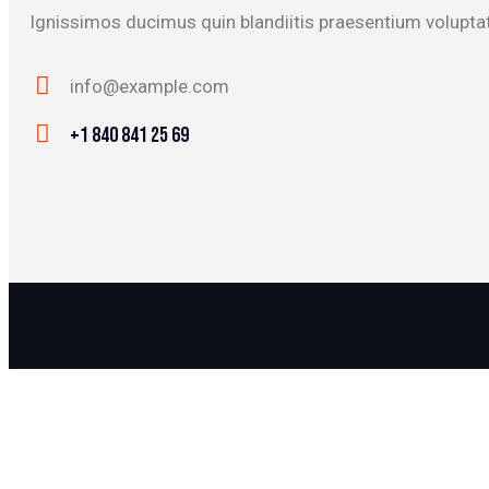
Ignissimos ducimus quin blandiitis praesentium voluptat
info@example.com
E-
+1 840 841 25 69
mail:
Phone: