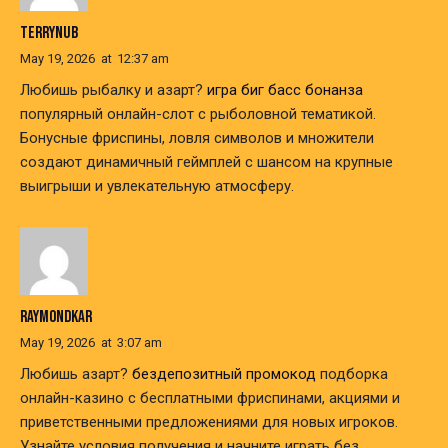
TERRYNUB
May 19, 2026
at
12:37 am
Любишь рыбалку и азарт?
игра биг басс бонанза
популярный онлайн-слот с рыболовной тематикой.
Бонусные фриспины, ловля символов и множители
создают динамичный геймплей с шансом на крупные
выигрыши и увлекательную атмосферу.
RAYMONDKAR
May 19, 2026
at
3:07 am
Любишь азарт?
бездепозитный промокод
подборка
онлайн-казино с бесплатными фриспинами, акциями и
приветственными предложениями для новых игроков.
Узнайте условия получения и начните играть без