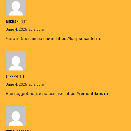
MICHAELDUT
June 4, 2026
at
9:55 am
Читать больше на сайте:
https://kalipsosanteh.ru
JOSEPHTUT
June 4, 2026
at
9:55 am
Все подробности по ссылке:
https://remont-kras.ru