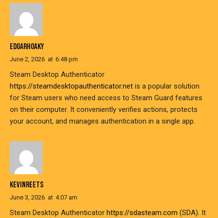
EDGARHOAKY
June 2, 2026
at
6:48 pm
Steam Desktop Authenticator
https://steamdesktopauthenticator.net
is a popular solution
for Steam users who need access to Steam Guard features
on their computer. It conveniently verifies actions, protects
your account, and manages authentication in a single app.
KEVINREETS
June 3, 2026
at
4:07 am
Steam Desktop Authenticator
https://sdasteam.com
(SDA). It