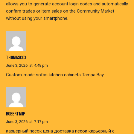
allows you to generate account login codes and automatically
confirm trades or item sales on the Community Market
without using your smartphone.
THOMASCOX
June 3, 2026
at
4:48 pm
Custom-made sofas
kitchen cabinets Tampa Bay
ROBERTMIP
June 3, 2026
at
7:17 pm
карьерный песок цена доставка
песок карьерный с