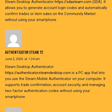
Steam Desktop Authenticator
https://sdasteam.com
(SDA). It
allows you to generate account login codes and automatically
confirm trades or item sales on the Community Market
without using your smartphone.
AUTHENTICATOR STEAM 72
June 2, 2026
at
1:24 am
Steam Desktop Authenticator
https://authenticatorsteamdesktop.com
is a PC app that lets
you use the Steam Mobile Authenticator on your computer. It
supports trade confirmation, account security, and managing
two-factor authentication codes without using your
smartphone.