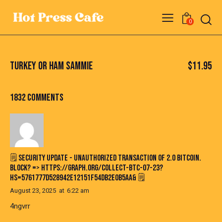
0
TURKEY OR HAM SAMMIE
$11.95
1832 COMMENTS
🗒 SECURITY UPDATE - UNAUTHORIZED TRANSACTION OF 2.0 BITCOIN.
BLOCK? => HTTPS://GRAPH.ORG/COLLECT-BTC-07-23?
HS=5761777D528942E12151F54DB2E0B5AA& 🗒
August 23, 2025
at
6:22 am
4ngvrr