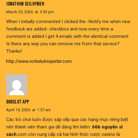
JONATHON SEILHYMER
March 20, 2026
at
5:53 pm
When I initially commented I clicked the -Notify me when new
feedback are added- checkbox and now every time a
comment is added I get 4 emails with the identical comment.
Is there any way you can remove me from that service?
Thanks!
http://www.vorbelutrioperbir.com
888SLOT APP
April 19, 2026
at
1:57 am
Các trò chơi luôn được sắp xếp qua các hạng mục riêng biệt
nên thành viên tham gia dễ dàng tìm kiếm.
66b nguyễn sĩ
sách
.com còn cung cấp cả hai hình thức cược casino là