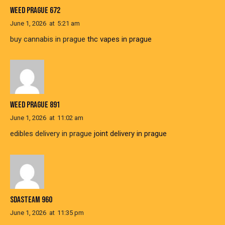
WEED PRAGUE 672
June 1, 2026
at
5:21 am
buy cannabis in prague
thc vapes in prague
WEED PRAGUE 891
June 1, 2026
at
11:02 am
edibles delivery in prague
joint delivery in prague
SDASTEAM 960
June 1, 2026
at
11:35 pm