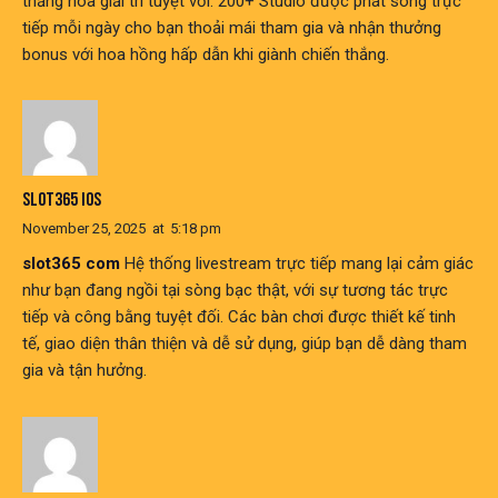
thăng hoa giải trí tuyệt vời. 200+ Studio được phát sóng trực
tiếp mỗi ngày cho bạn thoải mái tham gia và nhận thưởng
bonus với hoa hồng hấp dẫn khi giành chiến thắng.
SLOT365 IOS
November 25, 2025
at
5:18 pm
slot365 com
Hệ thống livestream trực tiếp mang lại cảm giác
như bạn đang ngồi tại sòng bạc thật, với sự tương tác trực
tiếp và công bằng tuyệt đối. Các bàn chơi được thiết kế tinh
tế, giao diện thân thiện và dễ sử dụng, giúp bạn dễ dàng tham
gia và tận hưởng.