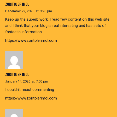
ZORITOLER IMOL
December 22, 2025
at
3:20 pm
Keep up the superb work, I read few content on this web site
and I think that your blog is real interesting and has sets of
fantastic information.
https://www.zoritolerimol.com
ZORITOLER IMOL
January 14, 2026
at
7:06 pm
I couldn’t resist commenting
https://www.zoritolerimol.com