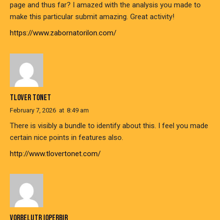
page and thus far? I amazed with the analysis you made to
make this particular submit amazing. Great activity!
https://www.zabornatorilon.com/
TLOVER TONET
February 7, 2026
at
8:49 am
There is visibly a bundle to identify about this. I feel you made
certain nice points in features also.
http://www.tlovertonet.com/
VORBELUTR IOPERBIR