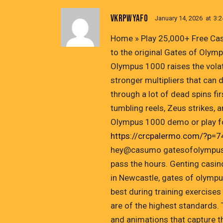
VKRPWYAFO
January 14, 2026
at
3:
Home » Play 25,000+ Free Cas
to the original Gates of Olymp
Olympus 1000 raises the volati
stronger multipliers that can 
through a lot of dead spins f
tumbling reels, Zeus strikes, 
Olympus 1000 demo or play for 
https://crcpalermo.com/?p=
hey@casumo gatesofolympusnot
pass the hours. Genting casin
in Newcastle, gates of olymp
best during training exercise
are of the highest standards. 
and animations that capture 