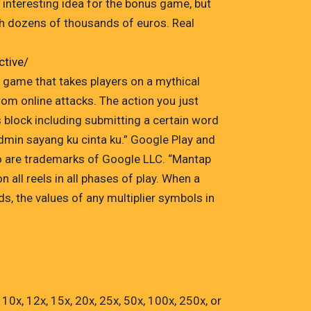
n interesting idea for the bonus game, but
ch dozens of thousands of euros. Real
ctive/
 game that takes players on a mythical
from online attacks. The action you just
s block including submitting a certain word
min sayang ku cinta ku.” Google Play and
o are trademarks of Google LLC. “Mantap
 all reels in all phases of play. When a
s, the values of any multiplier symbols in
 10x, 12x, 15x, 20x, 25x, 50x, 100x, 250x, or