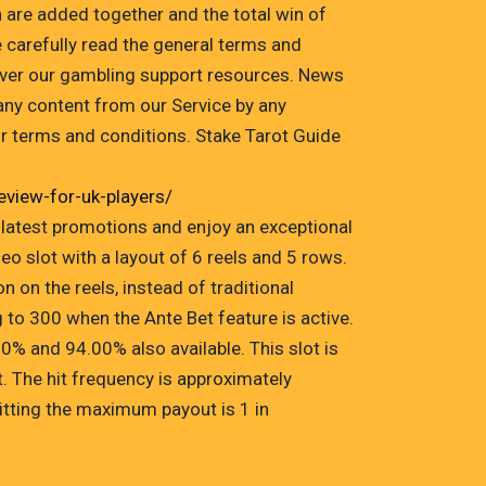
 are added together and the total win of
e carefully read the general terms and
cover our gambling support resources. News
any content from our Service by any
ur terms and conditions. Stake Tarot Guide
eview-for-uk-players/
 latest promotions and enjoy an exceptional
 slot with a layout of 6 reels and 5 rows.
on the reels, instead of traditional
 to 300 when the Ante Bet feature is active.
00% and 94.00% also available. This slot is
t. The hit frequency is approximately
hitting the maximum payout is 1 in