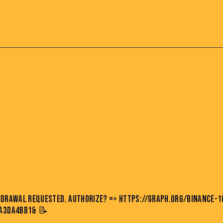
THDRAWAL REQUESTED. AUTHORIZE? => HTTPS://GRAPH.ORG/BINANCE-
A3DA4BB1& 📝