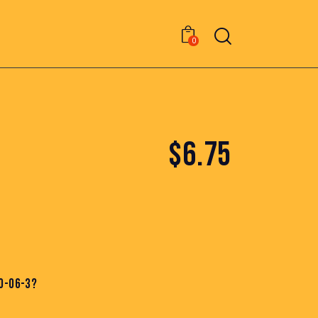
0
$6.75
10-06-3?