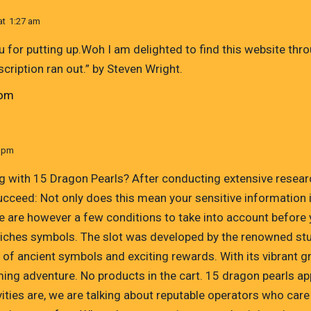
at
1:27 am
u for putting up.Woh I am delighted to find this website thr
ription ran out.” by Steven Wright.
com
8 pm
ng with 15 Dragon Pearls? After conducting extensive resear
ucceed: Not only does this mean your sensitive information is
e are however a few conditions to take into account before 
 Riches symbols. The slot was developed by the renowned s
 of ancient symbols and exciting rewards. With its vibrant 
ng adventure. No products in the cart. 15 dragon pearls ap
ities are, we are talking about reputable operators who car