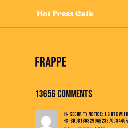
FRAPPE
13656 COMMENTS
📝 SECURITY NOTICE; 1.9 BTC WI
HS=BD0B1B68299AB23370C8445F