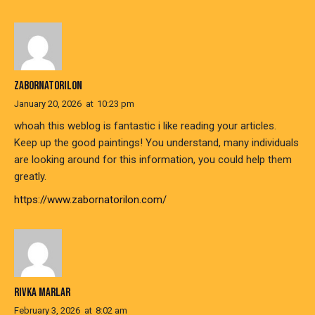
ZABORNATORILON
January 20, 2026
at
10:23 pm
whoah this weblog is fantastic i like reading your articles.
Keep up the good paintings! You understand, many individuals
are looking around for this information, you could help them
greatly.
https://www.zabornatorilon.com/
RIVKA MARLAR
February 3, 2026
at
8:02 am