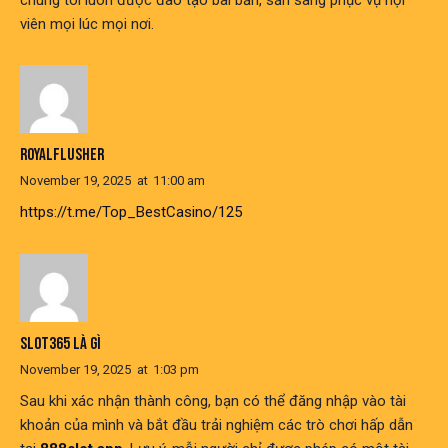
viên mọi lúc mọi nơi.
ROYALFLUSHER
November 19, 2025
at
11:00 am
https://t.me/Top_BestCasino/125
SLOT365 LÀ GÌ
November 19, 2025
at
1:03 pm
Sau khi xác nhận thành công, bạn có thể đăng nhập vào tài
khoản của mình và bắt đầu trải nghiệm các trò chơi hấp dẫn