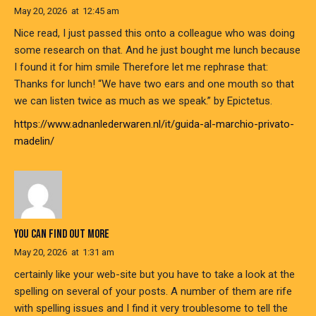
May 20, 2026
at
12:45 am
Nice read, I just passed this onto a colleague who was doing
some research on that. And he just bought me lunch because
I found it for him smile Therefore let me rephrase that:
Thanks for lunch! “We have two ears and one mouth so that
we can listen twice as much as we speak.” by Epictetus.
https://www.adnanlederwaren.nl/it/guida-al-marchio-privato-
madelin/
YOU CAN FIND OUT MORE
May 20, 2026
at
1:31 am
certainly like your web-site but you have to take a look at the
spelling on several of your posts. A number of them are rife
with spelling issues and I find it very troublesome to tell the