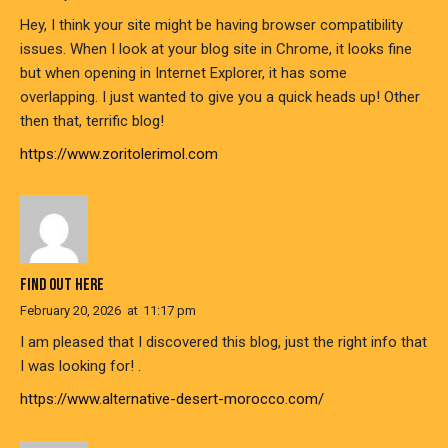
Hey, I think your site might be having browser compatibility
issues. When I look at your blog site in Chrome, it looks fine
but when opening in Internet Explorer, it has some
overlapping. I just wanted to give you a quick heads up! Other
then that, terrific blog!
https://www.zoritolerimol.com
FIND OUT HERE
February 20, 2026
at
11:17 pm
I am pleased that I discovered this blog, just the right info that
I was looking for! .
https://www.alternative-desert-morocco.com/