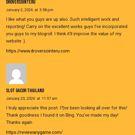
DROVERSOINTERU
January 2, 2026
at
3:58 pm
I like what you guys are up also. Such intelligent work and
reporting! Carry on the excellent works guys I’ve incorporated
you guys to my blogroll. I think it’ll improve the value of my
website :).
https://www.droversointeru.com
SLOT GACOR THAILAND
January 20, 2026
at
11:57 am
I truly appreciate this post. I?¦ve been looking all over for this!
Thank goodness I found it on Bing. You’ve made my day!
Thanks again
https://reviewanygame.com/