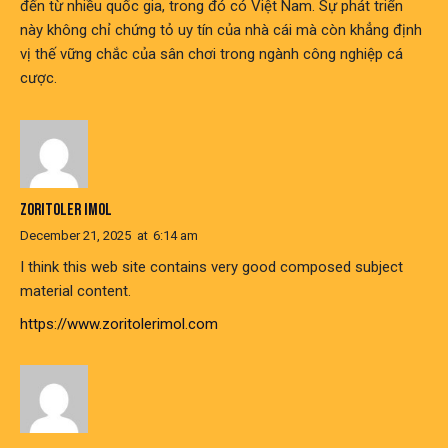
đến từ nhiều quốc gia, trong đó có Việt Nam. Sự phát triển
này không chỉ chứng tỏ uy tín của nhà cái mà còn khẳng định
vị thế vững chắc của sân chơi trong ngành công nghiệp cá
cược.
ZORITOLER IMOL
December 21, 2025
at
6:14 am
I think this web site contains very good composed subject
material content.
https://www.zoritolerimol.com