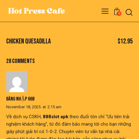
0
CHICKEN QUESADILLA
$12.95
28 COMMENTS
ĐĂNG NHẬP 66B
November 18, 2025
at
2:15 am
Về dịch vụ CSKH,
888slot apk
theo đuổi tôn chỉ “Ưu tiên trải
nghiệm khách hàng”, từ đó đảm bảo mang tới cho bạn những
giây phút giải trí có 1-0-2. Chuyên viên tư vấn tại nhà cái
chúng tôi luôn được đào tạo bài bản, sẵn sàng phục vụ hội