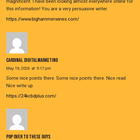
magnificent. I have been looking almost everywhere online for
this information! You are a very persuasive writer.
https://www.bighammerwines.com/
CARDINAL DIGITALMARKETING
May 19, 2026
at
9:17 pm
Some nice points there. Some nice points there. Nice read.
Nice write up.
https://24kcbdplus.com/
POP OVER TO THESE GUYS