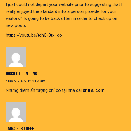
I just could not depart your website prior to suggesting that I
really enjoyed the standard info a person provide for your
visitors? Is going to be back often in order to check up on
new posts
https://youtu.be/tdhQ-3tx_co
888SLOT COM LINK
May 5, 2026
at
2:04 am
Những điểm ấn tượng chỉ có tại nhà cái
xn88. com
TAINA BORDINGER