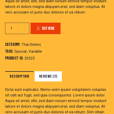
Aquia sit amet, elitr, sed diam nonum eirmod tempor invidunt
labore et dolore magna aliquyam.erat, sed diam voluptua. At
vero accusam et justo duo dolores et ea rebum.
Weeping
BUY NOW
Tiger
quantity
Category:
Thai Dishes
Tags:
,
Special
Variable
Product ID:
20325
DESCRIPTION
REVIEWS (2)
Dicta sunt explicabo. Nemo enim ipsam voluptatem voluptas
sit odit aut fugit, sed quia consequuntur. Lorem ipsum dolor.
Aquia sit amet, elitr, sed diam nonum eirmod tempor invidunt
labore et dolore magna aliquyam.erat, sed diam voluptua. At
vero accusam et justo duo dolores et ea rebum. Stet clitain