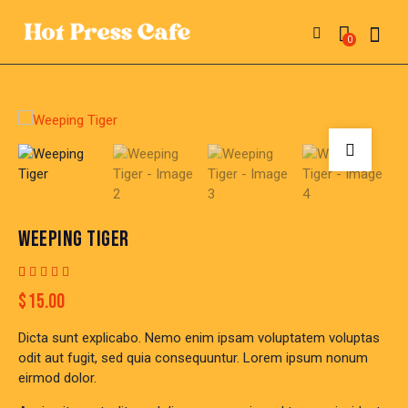
0
WEEPING TIGER
Rated
2
$
15.00
4.00
out of
5 based
Dicta sunt explicabo. Nemo enim ipsam voluptatem voluptas
on
custom
odit aut fugit, sed quia consequuntur. Lorem ipsum nonum
er
eirmod dolor.
ratings