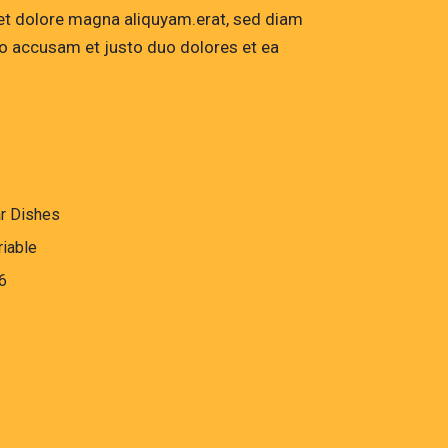
 et dolore magna aliquyam.erat, sed diam
ro accusam et justo duo dolores et ea
r Dishes
riable
6