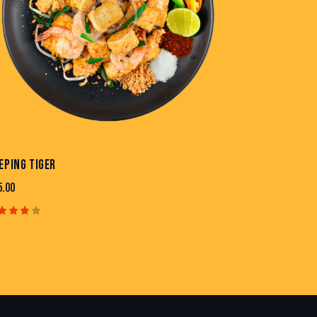
EPING TIGER
5.00
ted
00
t of