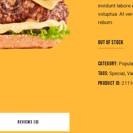
invidunt labore
voluptua. At ve
rebum.
Out of stock
Category:
Popula
Tags:
,
Special
Va
Product ID:
2111
REVIEWS (0)