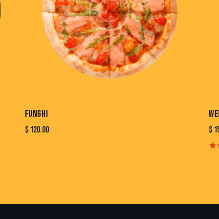
FUNGHI
WE
$
120.00
$
1
Ra
4.
ou
5