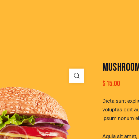
MUSHROOM
$
15.00
Dicta sunt exp
voluptas odit a
ipsum nonum ei
Aquia sit amet,