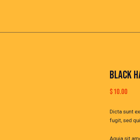
BLACK 
$
10.00
Dicta sunt e
fugit, sed q
Aquia sit am