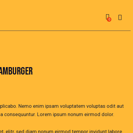
0
HAMBURGER
xplicabo. Nemo enim ipsam voluptatem voluptas odit aut
uia consequuntur. Lorem ipsum nonum eirmod dolor.
et, elitr, sed diam nonum eirmod tempor invidunt labore