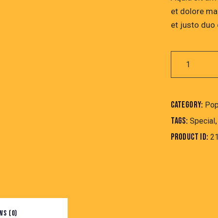
et dolore ma
et justo duo
Black
Hamburger
quantity
Category:
Pop
Tags:
Special
Product ID:
2
WS (0)