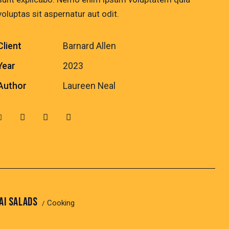
voluptas sit aspernatur aut odit.
Client
Barnard Allen
Year
2023
Author
Laureen Neal
AI SALADS
Cooking