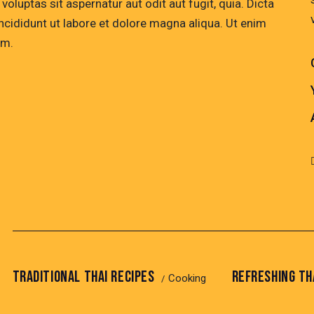
luptas sit aspernatur aut odit aut fugit, quia. Dicta
ncididunt ut labore et dolore magna aliqua. Ut enim
em.
TRADITIONAL THAI RECIPES
REFRESHING TH
Cooking