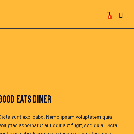
0
GOOD EATS DINER
Dicta sunt explicabo. Nemo ipsam voluptatem quia
voluptas aspernatur aut odit aut fugit, sed quia. Dicta
sunt explicabo. Nemo enim ipsam voluptatem quia